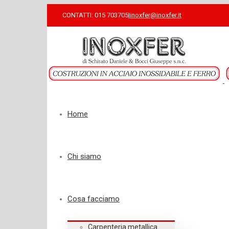
CONTATTI: 015 703705
|
inoxfer@inoxfer.it
Home
Chi siamo
Cosa facciamo
Carpenteria metallica