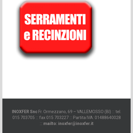
INOXFER Snc
Fr. Ormezzano, 69 – VALLEMOSSO (BI) ::: tel.
015 703705 ::: fax 015 703227 ::: Partita IVA: 01488640028
:::
mailto: inoxfer@inoxfer.it