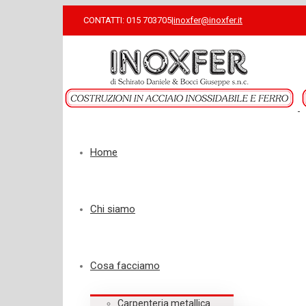
CONTATTI: 015 703705
|
inoxfer@inoxfer.it
Home
Chi siamo
Cosa facciamo
Carpenteria metallica