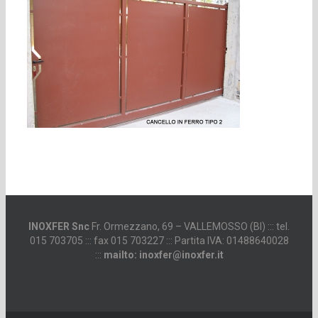
INOXFER Snc
Fr. Ormezzano, 69 – VALLEMOSSO (BI) ::: tel.
015 703705 ::: fax 015 703227 ::: Partita IVA: 01488640028
:::
mailto: inoxfer@inoxfer.it