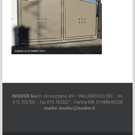
INOXFER Snc
Fr. Ormezzano, 69 – VALLEMOSSO (BI) ::: tel.
015 703705 ::: fax 015 703227 ::: Partita IVA: 01488640028
:::
mailto: inoxfer@inoxfer.it