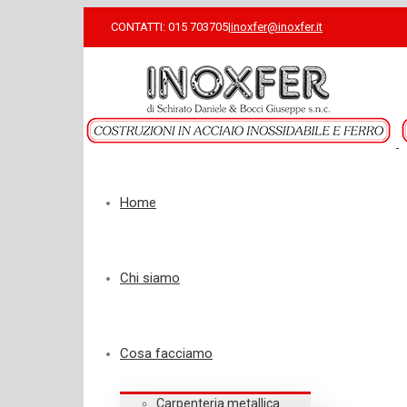
CONTATTI: 015 703705
|
inoxfer@inoxfer.it
Home
Chi siamo
Cosa facciamo
Carpenteria metallica